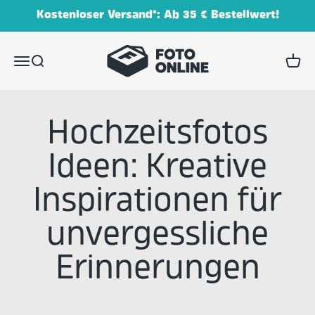
Zum Inhalt springen
Kostenloser Versand*: Ab 35 € Bestellwert!
FOTO.online (Schmidt Digitaldruck GmbH)
Menü
Suche
Waren
Hochzeitsfotos
Ideen: Kreative
Inspirationen für
unvergessliche
Erinnerungen