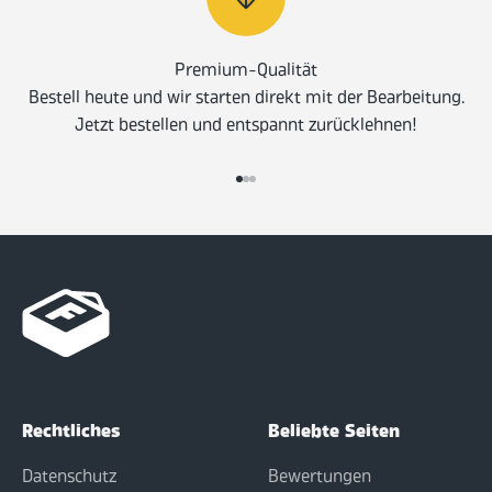
Premium-Qualität
Bestell heute und wir starten direkt mit der Bearbeitung.
Jetzt bestellen und entspannt zurücklehnen!
Gehe zu Element 1
Gehe zu Element 2
Gehe zu Element 3
Rechtliches
Beliebte Seiten
Datenschutz
Bewertungen