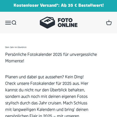
Zum Inhalt springen
Kostenloser Versand*: Ab 35 € Bestellwert!
FOTO.online (Schmidt Digitaldruck GmbH)
Menü
Suche
Waren
Dein Jahr im Überblick
Persönliche Fotokalender 2025 für unvergessliche
Momente!
Planen und dabei gut aussehen? Kein Ding!
Check unsere Fotokalender für 2025 aus. Hier
kannst du nicht nur den Überblick behalten,
sondern auch noch mit deinen eigenen Fotos
stylisch durch das Jahr cruisen. Mach Schluss
mit langweiligen Kalendern und bring' deinen
persönlichen Flair in 2025 – mit unseren