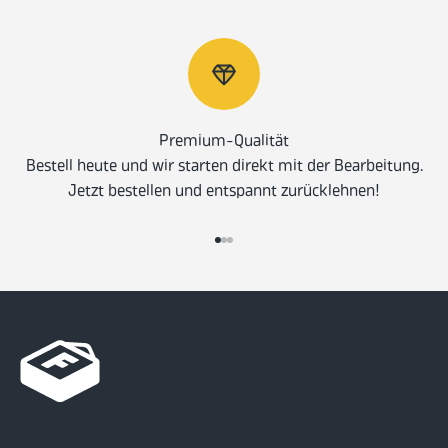
Premium-Qualität
Bestell heute und wir starten direkt mit der Bearbeitung.
Jetzt bestellen und entspannt zurücklehnen!
Gehe zu Element 1
Gehe zu Element 2
Gehe zu Element 3