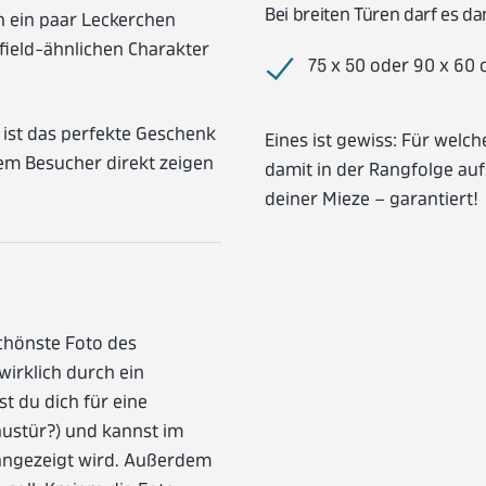
Bei breiten Türen darf es da
 ein paar Leckerchen
field-ähnlichen Charakter
75 x 50 oder 90 x 60
o ist das perfekte Geschenk
Eines ist gewiss: Für welc
dem Besucher direkt zeigen
damit in der Rangfolge au
deiner Mieze – garantiert!
schönste Foto des
wirklich durch ein
st du dich für eine
ustür?) und kannst im
 angezeigt wird. Außerdem