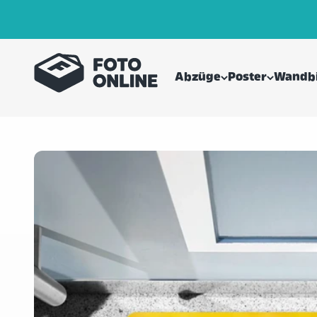
Zum Inhalt springen
FOTO.online (Schmidt Digitaldruck GmbH)
Abzüge
Poster
Wandbi