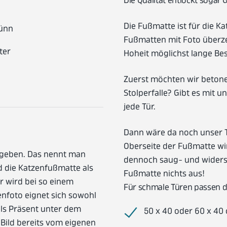
Die Qualität entlockt sogar 
Die Fußmatte ist für die Ka
dünn
Fußmatten mit Foto überz
ter
Hoheit möglichst lange Be
Zuerst möchten wir betone
Stolperfalle? Gibt es mit 
jede Tür.
Dann wäre da noch unser T
Oberseite der Fußmatte wi
gegeben. Das nennt man
dennoch saug- und widers
nd die Katzenfußmatte als
Fußmatte nichts aus!
r wird bei so einem
Für schmale Türen passen d
nfoto eignet sich sowohl
ls Präsent unter dem
50 x 40 oder 60 x 40
Bild bereits vom eigenen