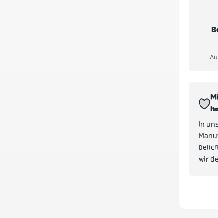
B
Au
Mi
he
In un
Manuf
belic
wir d