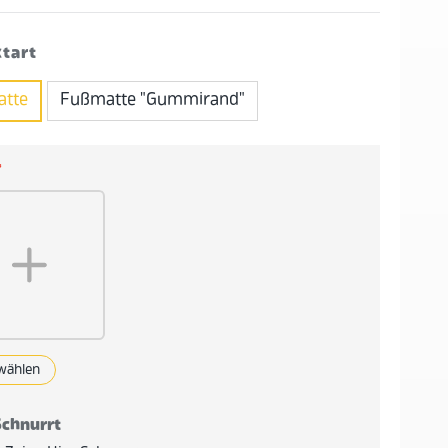
tart
tte
Fußmatte "Gummirand"
*
 wählen
Schnurrt