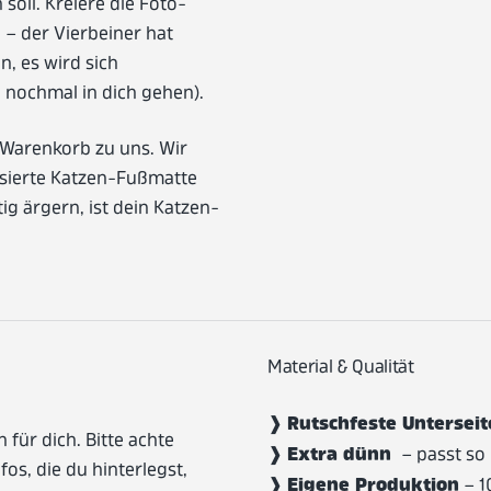
soll. Kreiere die Foto-
 – der Vierbeiner hat
, es wird sich
u nochmal in dich gehen).
 Warenkorb zu uns. Wir
isierte Katzen-Fußmatte
g ärgern, ist dein Katzen-
Material & Qualität
Rutschfeste Untersei
❱
für dich. Bitte achte
Extra dünn
❱
– passt so 
fos, die du hinterlegst,
Eigene Produktion
❱
– 1