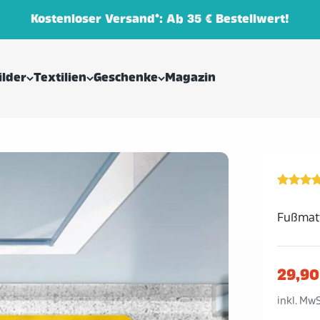
Kostenloser Versand*: Ab 35 € Bestellwert!
lder
Textilien
Geschenke
Magazin
Fußmatt
29,90
inkl. MwS