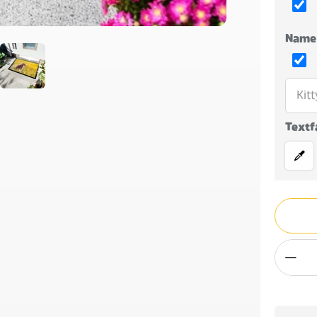
Name
Textf
Quantity