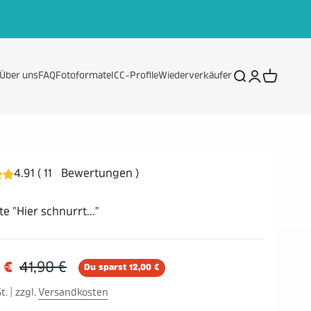
Suche
Anmelden
Warenko
Über uns
FAQ
Fotoformate
ICC-Profile
Wiederverkäufer
4.91
(
11
Bewertungen
)
e "Hier schnurrt..."
 €
41,90 €
Du sparst
12,00 €
t. | zzgl.
Versandkosten