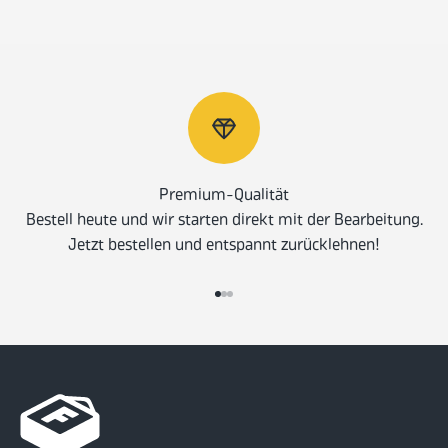
Premium-Qualität
Bestell heute und wir starten direkt mit der Bearbeitung.
Jetzt bestellen und entspannt zurücklehnen!
Gehe zu Element 1
Gehe zu Element 2
Gehe zu Element 3