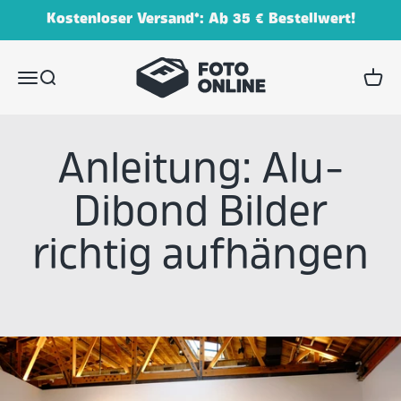
Zum Inhalt springen
Kostenloser Versand*: Ab 35 € Bestellwert!
FOTO.online (Schmidt Digitaldruck GmbH)
Menü
Suche
Waren
Anleitung: Alu-
Dibond Bilder
richtig aufhängen