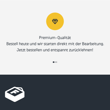
Premium-Qualität
Bestell heute und wir starten direkt mit der Bearbeitung.
Jetzt bestellen und entspannt zurücklehnen!
Gehe zu Element 1
Gehe zu Element 2
Gehe zu Element 3